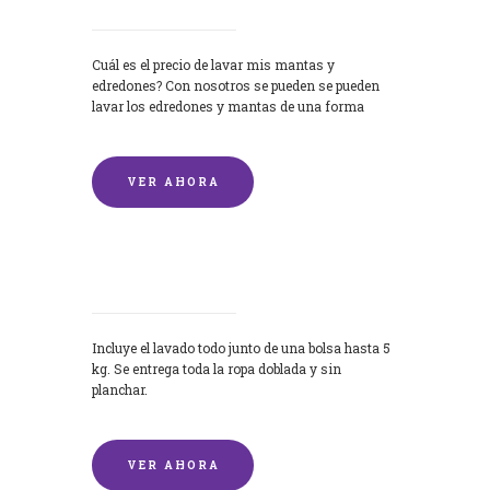
Cuál es el precio de lavar mis mantas y
edredones? Con nosotros se pueden se pueden
lavar los edredones y mantas de una forma
rápida y...
VER AHORA
Lavandería por Kilo
Incluye el lavado todo junto de una bolsa hasta 5
kg. Se entrega toda la ropa doblada y sin
planchar.
VER AHORA