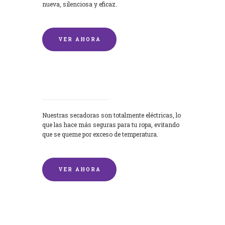
nueva, silenciosa y eficaz.
VER AHORA
Secadoras
Nuestras secadoras son totalmente eléctricas, lo
que las hace más seguras para tu ropa, evitando
que se queme por exceso de temperatura.
VER AHORA
Lavado de mantas y edredones por
encargo