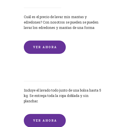
Cuál es el precio de lavar mis mantas y
edredones? Con nosotros se pueden se pueden
lavar los edredones y mantas de una forma
rápida y...
VER AHORA
Lavandería por Kilo
Incluye el lavado todo junto de una bolsa hasta 5
kg. Se entrega toda la ropa doblada y sin
planchar.
VER AHORA