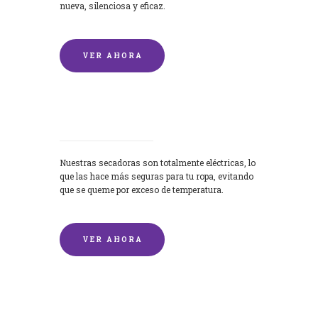
nueva, silenciosa y eficaz.
VER AHORA
Secadoras
Nuestras secadoras son totalmente eléctricas, lo
que las hace más seguras para tu ropa, evitando
que se queme por exceso de temperatura.
VER AHORA
Lavado de mantas y edredones por
encargo