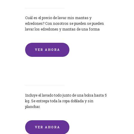
Cuál es el precio de lavar mis mantas y
edredones? Con nosotros se pueden se pueden
lavar los edredones y mantas de una forma
rápida y...
VER AHORA
Lavandería por Kilo
Incluye el lavado todo junto de una bolsa hasta 5
kg. Se entrega toda la ropa doblada y sin
planchar.
VER AHORA