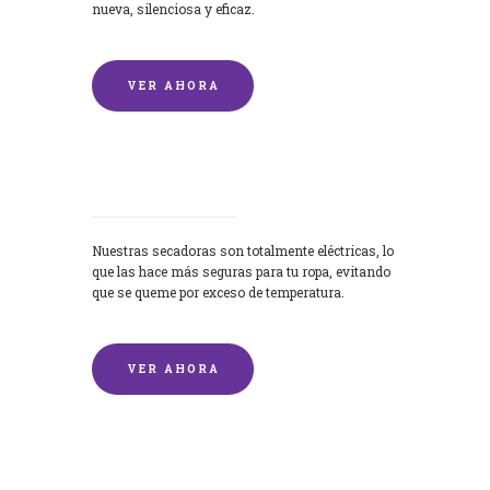
nueva, silenciosa y eficaz.
VER AHORA
Secadoras
Nuestras secadoras son totalmente eléctricas, lo
que las hace más seguras para tu ropa, evitando
que se queme por exceso de temperatura.
VER AHORA
Lavado de mantas y edredones por
encargo