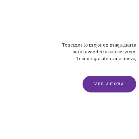
Lavadoras
Tenemos lo mejor en maquinaria
para lavandería autoservicio.
Tecnología alemana nueva,
silenciosa y eficaz.
VER AHORA
Lavado de mantas y
edredones por encargo