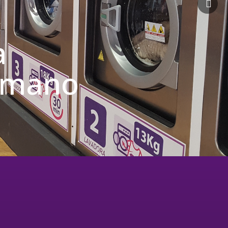
a
u mano