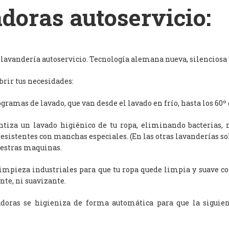
doras autoservicio:
avandería autoservicio. Tecnología alemana nueva, silenciosa y
rir tus necesidades:
ramas de lavado, que van desde el lavado en frío, hasta los 60º 
antiza un lavado higiénico de tu ropa, eliminando bacterias, 
resistentes con manchas especiales. (En las otras lavanderías s
uestras maquinas.
limpieza industriales para que tu ropa quede limpia y suave c
nte, ni suavizante.
adoras se higieniza de forma automática para que la siguien