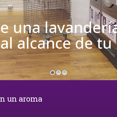
de una lavanderí
 al alcance de t
on un aroma