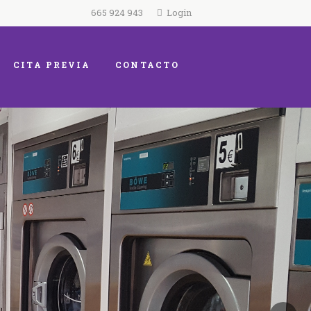
665 924 943
Login
CITA PREVIA
CONTACTO