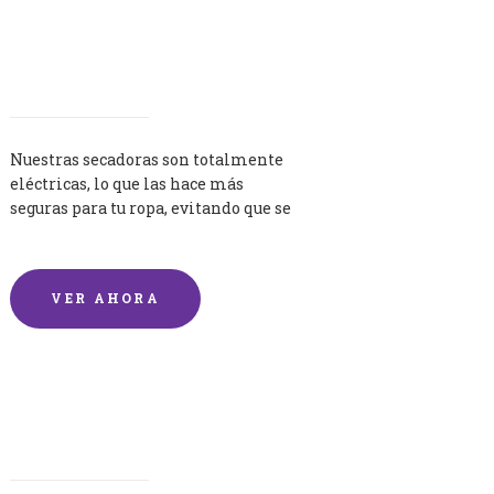
Secadoras
Nuestras secadoras son totalmente
eléctricas, lo que las hace más
seguras para tu ropa, evitando que se
queme por exceso de temperatura.
VER AHORA
Lavandería por Kilo