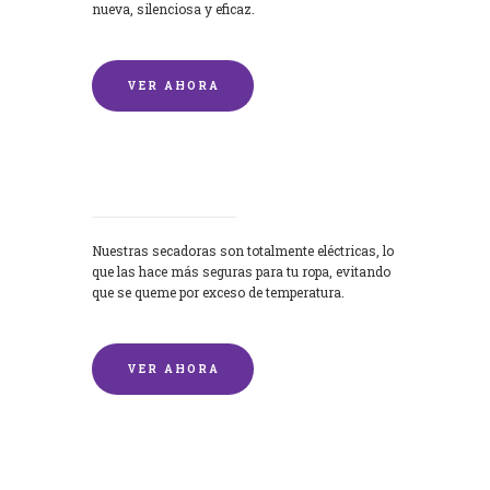
nueva, silenciosa y eficaz.
VER AHORA
Secadoras
Nuestras secadoras son totalmente eléctricas, lo
que las hace más seguras para tu ropa, evitando
que se queme por exceso de temperatura.
VER AHORA
Lavado de mantas y edredones por
encargo