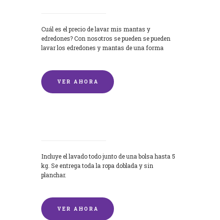
Cuál es el precio de lavar mis mantas y
edredones? Con nosotros se pueden se pueden
lavar los edredones y mantas de una forma
rápida y...
VER AHORA
Lavandería por Kilo
Incluye el lavado todo junto de una bolsa hasta 5
kg. Se entrega toda la ropa doblada y sin
planchar.
VER AHORA