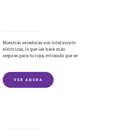
Secadoras
Nuestras secadoras son totalmente
eléctricas, lo que las hace más
seguras para tu ropa, evitando que se
queme por exceso de temperatura.
VER AHORA
Lavandería por Kilo