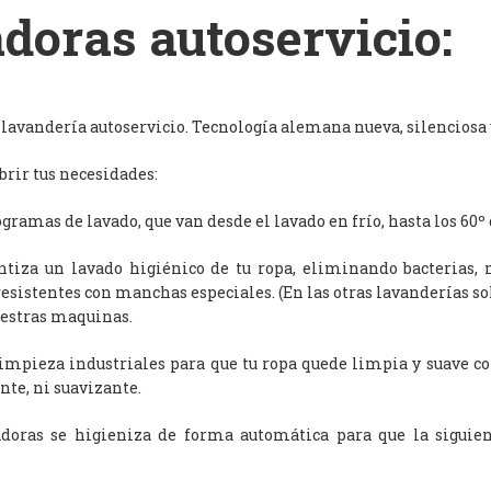
doras autoservicio:
avandería autoservicio. Tecnología alemana nueva, silenciosa y
rir tus necesidades:
ramas de lavado, que van desde el lavado en frío, hasta los 60º 
antiza un lavado higiénico de tu ropa, eliminando bacterias, 
resistentes con manchas especiales. (En las otras lavanderías s
uestras maquinas.
limpieza industriales para que tu ropa quede limpia y suave c
nte, ni suavizante.
adoras se higieniza de forma automática para que la siguien