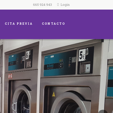
665 924 943
Login
CITA PREVIA
CONTACTO
l campo cada dí