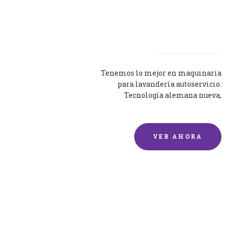
Lavadoras
Tenemos lo mejor en maquinaria
para lavandería autoservicio.
Tecnología alemana nueva,
silenciosa y eficaz.
VER AHORA
Lavado de mantas y
edredones por encargo