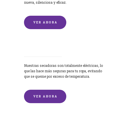
nueva, silenciosa y eficaz.
VER AHORA
Secadoras
Nuestras secadoras son totalmente eléctricas, lo
que las hace más seguras para tu ropa, evitando
que se queme por exceso de temperatura.
VER AHORA
Lavado de mantas y edredones por
encargo