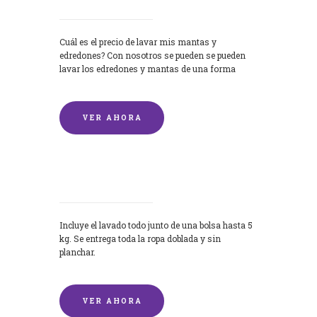
Cuál es el precio de lavar mis mantas y
edredones? Con nosotros se pueden se pueden
lavar los edredones y mantas de una forma
rápida y...
VER AHORA
Lavandería por Kilo
Incluye el lavado todo junto de una bolsa hasta 5
kg. Se entrega toda la ropa doblada y sin
planchar.
VER AHORA