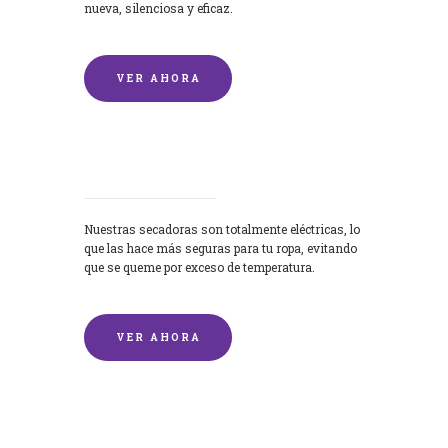
nueva, silenciosa y eficaz.
VER AHORA
Secadoras
Nuestras secadoras son totalmente eléctricas, lo
que las hace más seguras para tu ropa, evitando
que se queme por exceso de temperatura.
VER AHORA
Lavado de mantas y edredones por
encargo