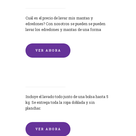
Cuál es el precio de lavar mis mantas y
edredones? Con nosotros se pueden se pueden
lavar los edredones y mantas de una forma
rápida y...
VER AHORA
Lavandería por Kilo
Incluye el lavado todo junto de una bolsa hasta 5
kg. Se entrega toda la ropa doblada y sin
planchar.
VER AHORA