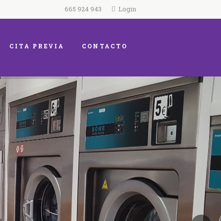
665 924 943
Login
CITA PREVIA
CONTACTO