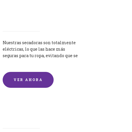
Secadoras
Nuestras secadoras son totalmente
eléctricas, lo que las hace más
seguras para tu ropa, evitando que se
queme por exceso de temperatura.
VER AHORA
Lavandería por Kilo