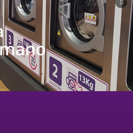
a
u mano