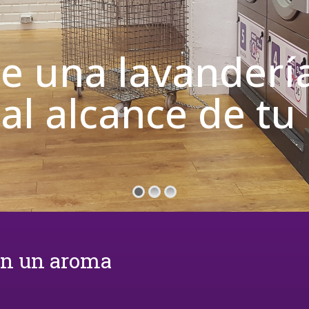
de una lavanderí
 al alcance de t
on un aroma