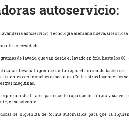
doras autoservicio:
avandería autoservicio. Tecnología alemana nueva, silenciosa y
rir tus necesidades:
ramas de lavado, que van desde el lavado en frío, hasta los 60º 
antiza un lavado higiénico de tu ropa, eliminando bacterias, 
resistentes con manchas especiales. (En las otras lavanderías s
uestras maquinas.
limpieza industriales para que tu ropa quede limpia y suave c
nte, ni suavizante.
adoras se higieniza de forma automática para que la siguien