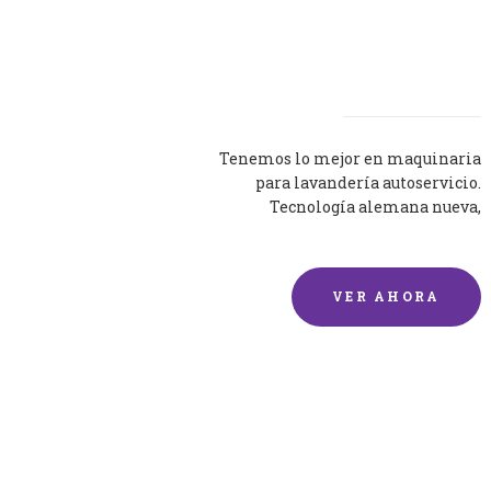
Lavadoras
Tenemos lo mejor en maquinaria
para lavandería autoservicio.
Tecnología alemana nueva,
silenciosa y eficaz.
VER AHORA
Lavado de mantas y
edredones por encargo