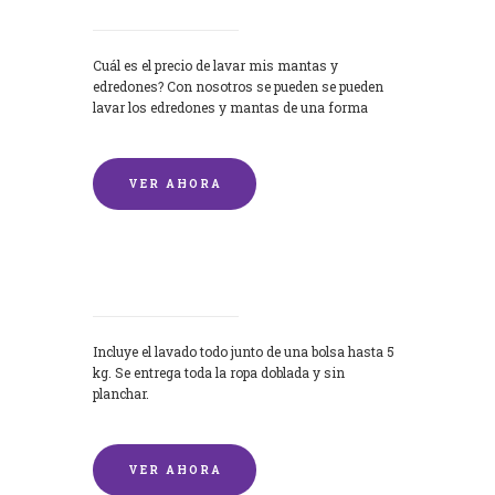
Cuál es el precio de lavar mis mantas y
edredones? Con nosotros se pueden se pueden
lavar los edredones y mantas de una forma
rápida y...
VER AHORA
Lavandería por Kilo
Incluye el lavado todo junto de una bolsa hasta 5
kg. Se entrega toda la ropa doblada y sin
planchar.
VER AHORA