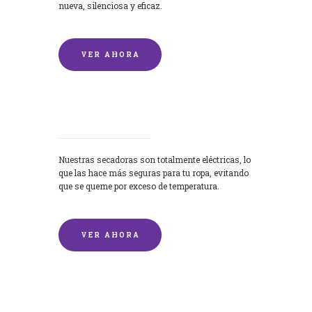
nueva, silenciosa y eficaz.
VER AHORA
Secadoras
Nuestras secadoras son totalmente eléctricas, lo
que las hace más seguras para tu ropa, evitando
que se queme por exceso de temperatura.
VER AHORA
Lavado de mantas y edredones por
encargo