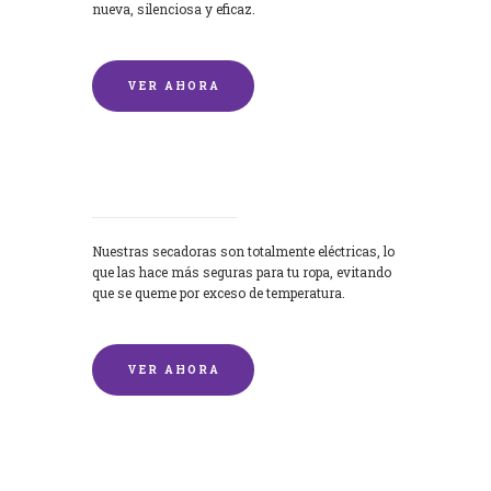
nueva, silenciosa y eficaz.
VER AHORA
Secadoras
Nuestras secadoras son totalmente eléctricas, lo
que las hace más seguras para tu ropa, evitando
que se queme por exceso de temperatura.
VER AHORA
Lavado de mantas y edredones por
encargo