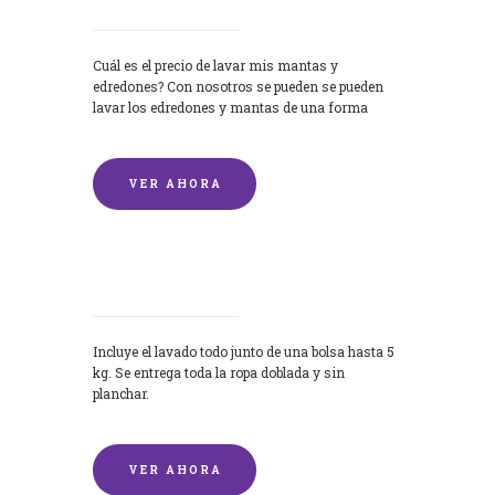
Cuál es el precio de lavar mis mantas y
edredones? Con nosotros se pueden se pueden
lavar los edredones y mantas de una forma
rápida y...
VER AHORA
Lavandería por Kilo
Incluye el lavado todo junto de una bolsa hasta 5
kg. Se entrega toda la ropa doblada y sin
planchar.
VER AHORA