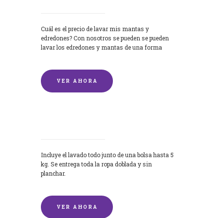
Cuál es el precio de lavar mis mantas y
edredones? Con nosotros se pueden se pueden
lavar los edredones y mantas de una forma
rápida y...
VER AHORA
Lavandería por Kilo
Incluye el lavado todo junto de una bolsa hasta 5
kg. Se entrega toda la ropa doblada y sin
planchar.
VER AHORA