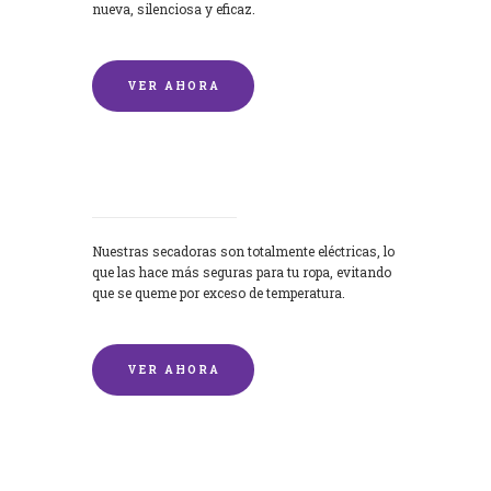
nueva, silenciosa y eficaz.
VER AHORA
Secadoras
Nuestras secadoras son totalmente eléctricas, lo
que las hace más seguras para tu ropa, evitando
que se queme por exceso de temperatura.
VER AHORA
Lavado de mantas y edredones por
encargo