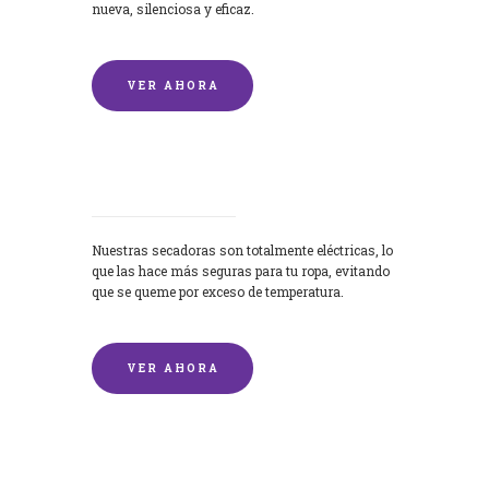
nueva, silenciosa y eficaz.
VER AHORA
Secadoras
Nuestras secadoras son totalmente eléctricas, lo
que las hace más seguras para tu ropa, evitando
que se queme por exceso de temperatura.
VER AHORA
Lavado de mantas y edredones por
encargo