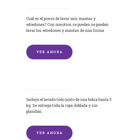
Cuál es el precio de lavar mis mantas y
edredones? Con nosotros se pueden se pueden
lavar los edredones y mantas de una forma
rápida y...
VER AHORA
Lavandería por Kilo
Incluye el lavado todo junto de una bolsa hasta 5
kg. Se entrega toda la ropa doblada y sin
planchar.
VER AHORA