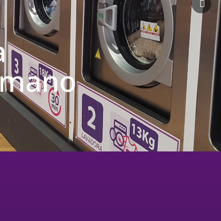
a
u mano