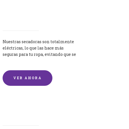
Secadoras
Nuestras secadoras son totalmente
eléctricas, lo que las hace más
seguras para tu ropa, evitando que se
queme por exceso de temperatura.
VER AHORA
Lavandería por Kilo