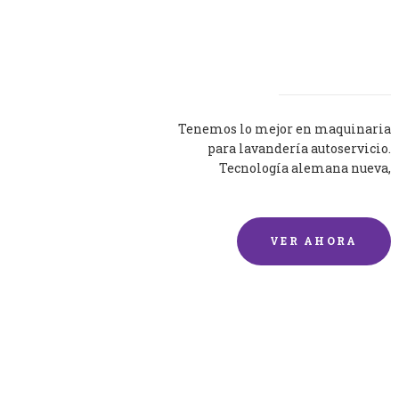
Lavadoras
Tenemos lo mejor en maquinaria
para lavandería autoservicio.
Tecnología alemana nueva,
silenciosa y eficaz.
VER AHORA
Lavado de mantas y
edredones por encargo