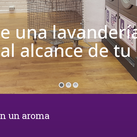
de una lavanderí
 al alcance de t
on un aroma