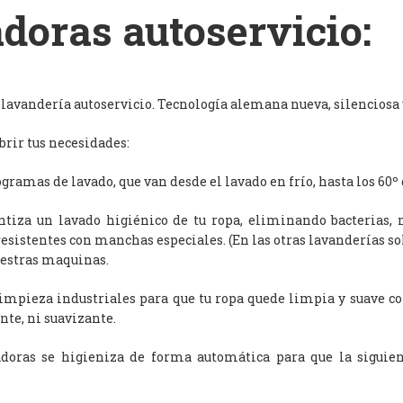
doras autoservicio:
avandería autoservicio. Tecnología alemana nueva, silenciosa y
rir tus necesidades:
ramas de lavado, que van desde el lavado en frío, hasta los 60º 
antiza un lavado higiénico de tu ropa, eliminando bacterias, 
resistentes con manchas especiales. (En las otras lavanderías s
uestras maquinas.
limpieza industriales para que tu ropa quede limpia y suave c
nte, ni suavizante.
adoras se higieniza de forma automática para que la siguien