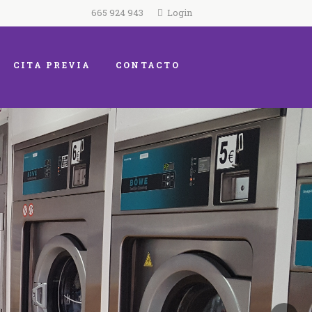
665 924 943
Login
CITA PREVIA
CONTACTO