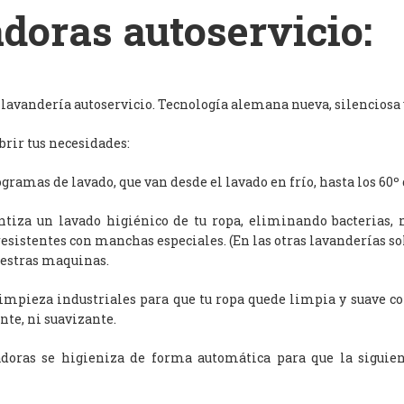
doras autoservicio:
avandería autoservicio. Tecnología alemana nueva, silenciosa y
rir tus necesidades:
ramas de lavado, que van desde el lavado en frío, hasta los 60º 
antiza un lavado higiénico de tu ropa, eliminando bacterias, 
resistentes con manchas especiales. (En las otras lavanderías s
uestras maquinas.
limpieza industriales para que tu ropa quede limpia y suave c
nte, ni suavizante.
adoras se higieniza de forma automática para que la siguien