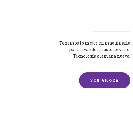
Lavadoras
Tenemos lo mejor en maquinaria
para lavandería autoservicio.
Tecnología alemana nueva,
silenciosa y eficaz.
VER AHORA
Lavado de mantas y
edredones por encargo