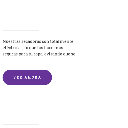
Secadoras
Nuestras secadoras son totalmente
eléctricas, lo que las hace más
seguras para tu ropa, evitando que se
queme por exceso de temperatura.
VER AHORA
Lavandería por Kilo