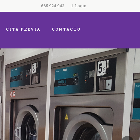
665 924 943
Login
CITA PREVIA
CONTACTO