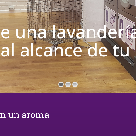
de una lavanderí
 al alcance de t
on un aroma