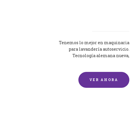
Lavadoras
Tenemos lo mejor en maquinaria
para lavandería autoservicio.
Tecnología alemana nueva,
silenciosa y eficaz.
VER AHORA
Lavado de mantas y
edredones por encargo