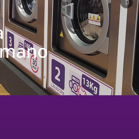
a
u mano