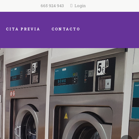
665 924 943
Login
CITA PREVIA
CONTACTO