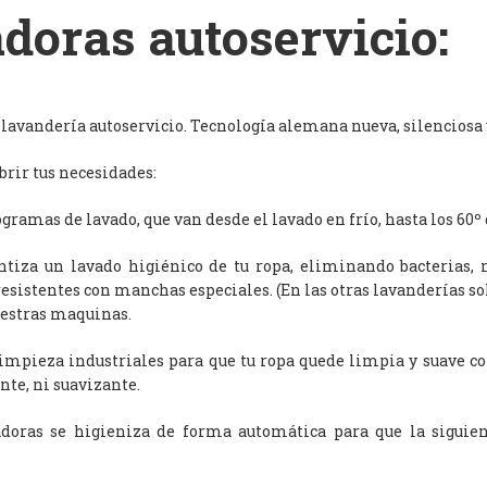
doras autoservicio:
avandería autoservicio. Tecnología alemana nueva, silenciosa y
rir tus necesidades:
ramas de lavado, que van desde el lavado en frío, hasta los 60º 
antiza un lavado higiénico de tu ropa, eliminando bacterias, 
resistentes con manchas especiales. (En las otras lavanderías s
uestras maquinas.
limpieza industriales para que tu ropa quede limpia y suave c
nte, ni suavizante.
adoras se higieniza de forma automática para que la siguien