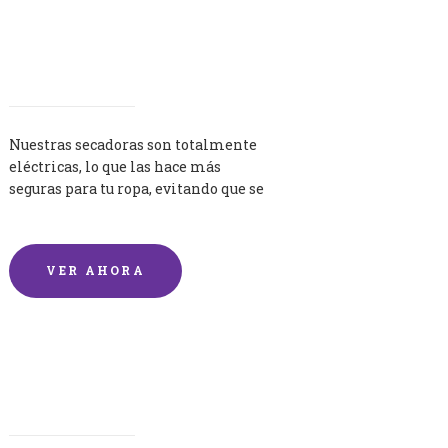
Secadoras
Nuestras secadoras son totalmente
eléctricas, lo que las hace más
seguras para tu ropa, evitando que se
queme por exceso de temperatura.
VER AHORA
Lavandería por Kilo