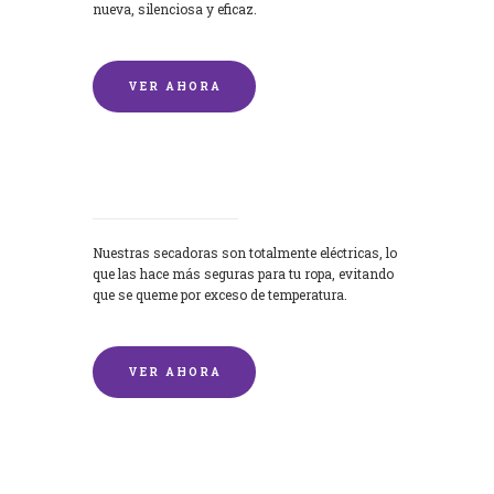
nueva, silenciosa y eficaz.
VER AHORA
Secadoras
Nuestras secadoras son totalmente eléctricas, lo
que las hace más seguras para tu ropa, evitando
que se queme por exceso de temperatura.
VER AHORA
Lavado de mantas y edredones por
encargo