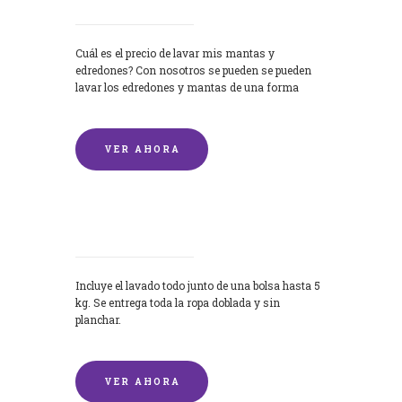
Cuál es el precio de lavar mis mantas y
edredones? Con nosotros se pueden se pueden
lavar los edredones y mantas de una forma
rápida y...
VER AHORA
Lavandería por Kilo
Incluye el lavado todo junto de una bolsa hasta 5
kg. Se entrega toda la ropa doblada y sin
planchar.
VER AHORA