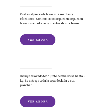
Cuál es el precio de lavar mis mantas y
edredones? Con nosotros se pueden se pueden
lavar los edredones y mantas de una forma
rápida y...
VER AHORA
Lavandería por Kilo
Incluye el lavado todo junto de una bolsa hasta 5
kg. Se entrega toda la ropa doblada y sin
planchar.
VER AHORA