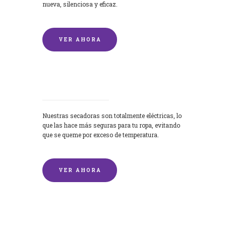
nueva, silenciosa y eficaz.
VER AHORA
Secadoras
Nuestras secadoras son totalmente eléctricas, lo
que las hace más seguras para tu ropa, evitando
que se queme por exceso de temperatura.
VER AHORA
Lavado de mantas y edredones por
encargo