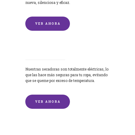
nueva, silenciosa y eficaz.
VER AHORA
Secadoras
Nuestras secadoras son totalmente eléctricas, lo
que las hace más seguras para tu ropa, evitando
que se queme por exceso de temperatura.
VER AHORA
Lavado de mantas y edredones por
encargo