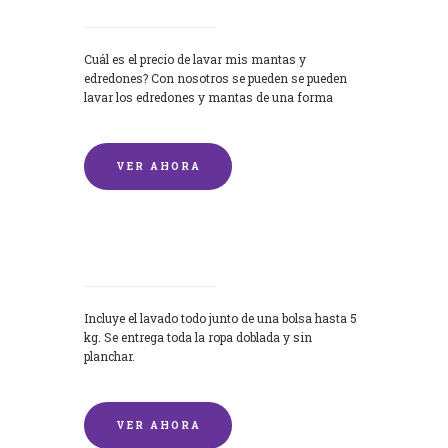
Cuál es el precio de lavar mis mantas y
edredones? Con nosotros se pueden se pueden
lavar los edredones y mantas de una forma
rápida y...
VER AHORA
Lavandería por Kilo
Incluye el lavado todo junto de una bolsa hasta 5
kg. Se entrega toda la ropa doblada y sin
planchar.
VER AHORA