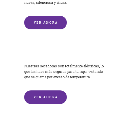
nueva, silenciosa y eficaz.
VER AHORA
Secadoras
Nuestras secadoras son totalmente eléctricas, lo
que las hace más seguras para tu ropa, evitando
que se queme por exceso de temperatura.
VER AHORA
Lavado de mantas y edredones por
encargo