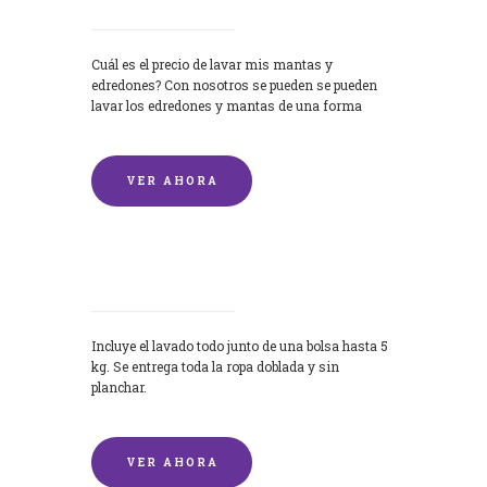
Cuál es el precio de lavar mis mantas y
edredones? Con nosotros se pueden se pueden
lavar los edredones y mantas de una forma
rápida y...
VER AHORA
Lavandería por Kilo
Incluye el lavado todo junto de una bolsa hasta 5
kg. Se entrega toda la ropa doblada y sin
planchar.
VER AHORA