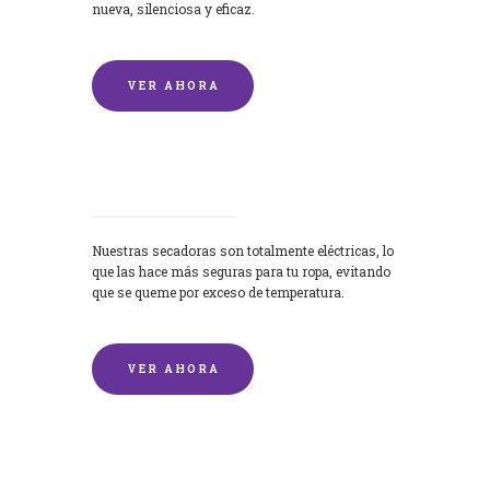
nueva, silenciosa y eficaz.
VER AHORA
Secadoras
Nuestras secadoras son totalmente eléctricas, lo
que las hace más seguras para tu ropa, evitando
que se queme por exceso de temperatura.
VER AHORA
Lavado de mantas y edredones por
encargo