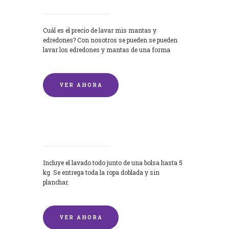
Cuál es el precio de lavar mis mantas y
edredones? Con nosotros se pueden se pueden
lavar los edredones y mantas de una forma
rápida y...
VER AHORA
Lavandería por Kilo
Incluye el lavado todo junto de una bolsa hasta 5
kg. Se entrega toda la ropa doblada y sin
planchar.
VER AHORA