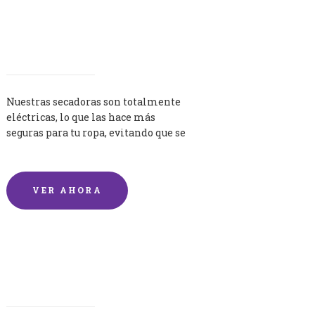
Secadoras
Nuestras secadoras son totalmente
eléctricas, lo que las hace más
seguras para tu ropa, evitando que se
queme por exceso de temperatura.
VER AHORA
Lavandería por Kilo