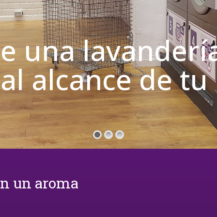
de una lavanderí
 al alcance de t
on un aroma