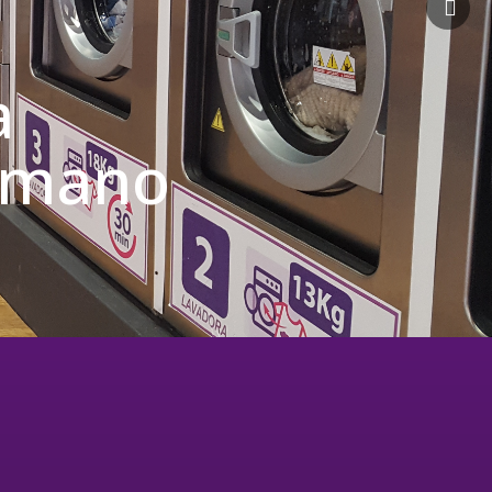
a
u mano