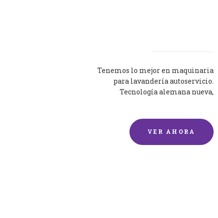
Lavadoras
Tenemos lo mejor en maquinaria
para lavandería autoservicio.
Tecnología alemana nueva,
silenciosa y eficaz.
VER AHORA
Lavado de mantas y
edredones por encargo