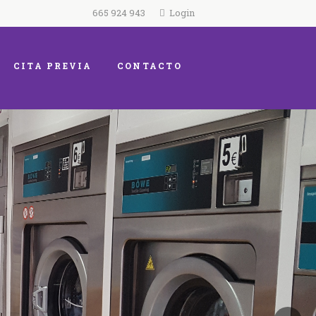
665 924 943
Login
CITA PREVIA
CONTACTO