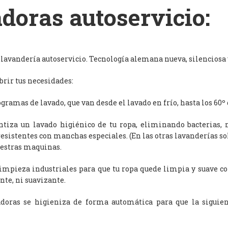
doras autoservicio:
avandería autoservicio. Tecnología alemana nueva, silenciosa y
rir tus necesidades:
ramas de lavado, que van desde el lavado en frío, hasta los 60º 
antiza un lavado higiénico de tu ropa, eliminando bacterias, 
resistentes con manchas especiales. (En las otras lavanderías s
uestras maquinas.
limpieza industriales para que tu ropa quede limpia y suave c
nte, ni suavizante.
adoras se higieniza de forma automática para que la siguien