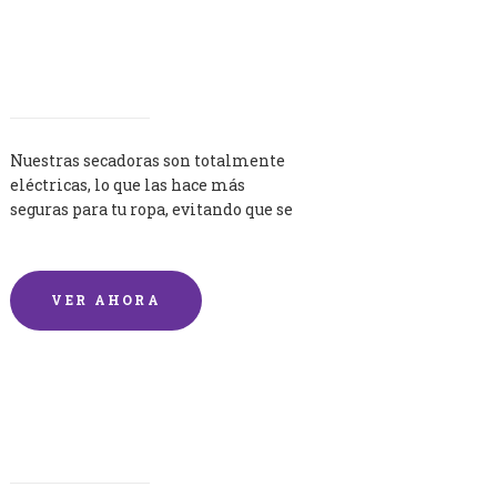
Secadoras
Nuestras secadoras son totalmente
eléctricas, lo que las hace más
seguras para tu ropa, evitando que se
queme por exceso de temperatura.
VER AHORA
Lavandería por Kilo