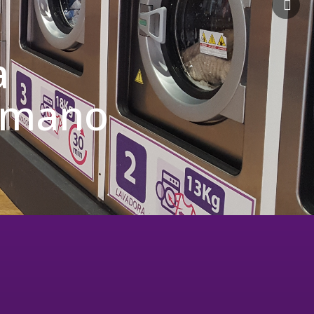
a
u mano