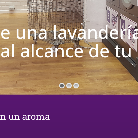
de una lavanderí
 al alcance de t
on un aroma