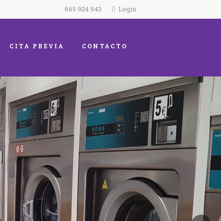
665 924 943
Login
CITA PREVIA
CONTACTO