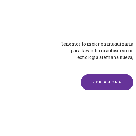
Lavadoras
Tenemos lo mejor en maquinaria
para lavandería autoservicio.
Tecnología alemana nueva,
silenciosa y eficaz.
VER AHORA
Lavado de mantas y
edredones por encargo