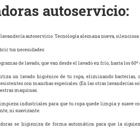
doras autoservicio:
avandería autoservicio. Tecnología alemana nueva, silenciosa y
rir tus necesidades:
ramas de lavado, que van desde el lavado en frío, hasta los 60º 
antiza un lavado higiénico de tu ropa, eliminando bacterias, 
resistentes con manchas especiales. (En las otras lavanderías s
uestras maquinas.
limpieza industriales para que tu ropa quede limpia y suave c
nte, ni suavizante.
adoras se higieniza de forma automática para que la siguien