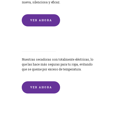
nueva, silenciosa y eficaz.
VER AHORA
Secadoras
Nuestras secadoras son totalmente eléctricas, lo
que las hace más seguras para tu ropa, evitando
que se queme por exceso de temperatura.
VER AHORA
Lavado de mantas y edredones por
encargo