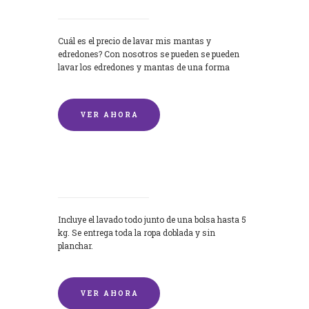
Cuál es el precio de lavar mis mantas y
edredones? Con nosotros se pueden se pueden
lavar los edredones y mantas de una forma
rápida y...
VER AHORA
Lavandería por Kilo
Incluye el lavado todo junto de una bolsa hasta 5
kg. Se entrega toda la ropa doblada y sin
planchar.
VER AHORA