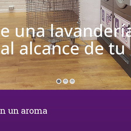
de una lavanderí
 al alcance de t
on un aroma