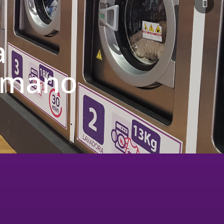
a
u mano