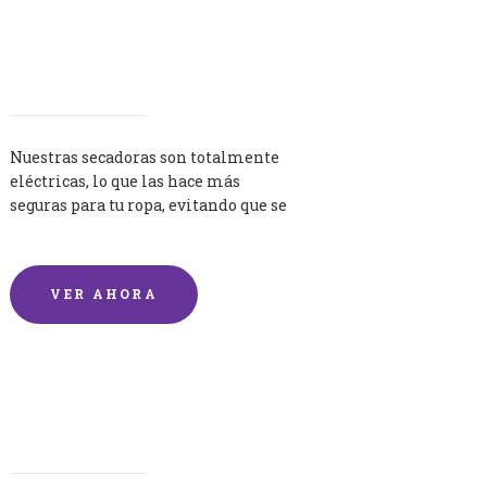
Secadoras
Nuestras secadoras son totalmente
eléctricas, lo que las hace más
seguras para tu ropa, evitando que se
queme por exceso de temperatura.
VER AHORA
Lavandería por Kilo