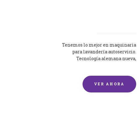
Lavadoras
Tenemos lo mejor en maquinaria
para lavandería autoservicio.
Tecnología alemana nueva,
silenciosa y eficaz.
VER AHORA
Lavado de mantas y
edredones por encargo