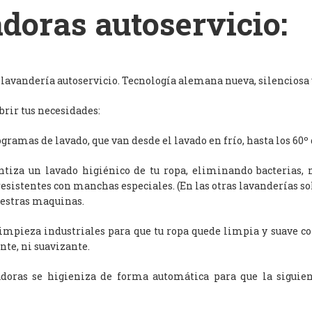
doras autoservicio:
avandería autoservicio. Tecnología alemana nueva, silenciosa y
rir tus necesidades:
ramas de lavado, que van desde el lavado en frío, hasta los 60º 
antiza un lavado higiénico de tu ropa, eliminando bacterias, 
resistentes con manchas especiales. (En las otras lavanderías s
uestras maquinas.
limpieza industriales para que tu ropa quede limpia y suave c
nte, ni suavizante.
adoras se higieniza de forma automática para que la siguien