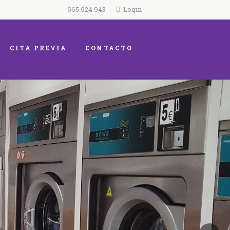
665 924 943
Login
CITA PREVIA
CONTACTO