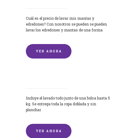
Cuál es el precio de lavar mis mantas y
edredones? Con nosotros se pueden se pueden
lavar los edredones y mantas de una forma
rápida y...
VER AHORA
Lavandería por Kilo
Incluye el lavado todo junto de una bolsa hasta 5
kg. Se entrega toda la ropa doblada y sin
planchar.
VER AHORA