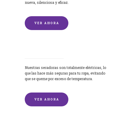
nueva, silenciosa y eficaz.
VER AHORA
Secadoras
Nuestras secadoras son totalmente eléctricas, lo
que las hace más seguras para tu ropa, evitando
que se queme por exceso de temperatura.
VER AHORA
Lavado de mantas y edredones por
encargo