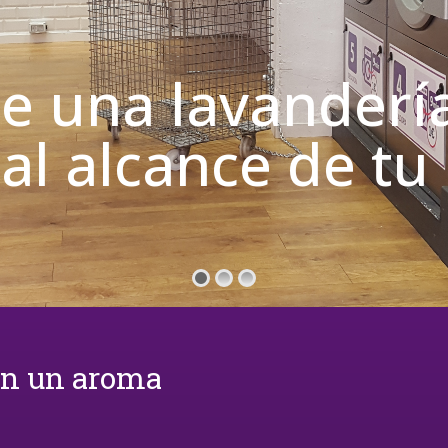
de una lavanderí
 al alcance de t
on un aroma