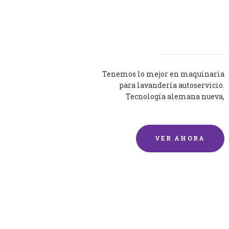
Lavadoras
Tenemos lo mejor en maquinaria
para lavandería autoservicio.
Tecnología alemana nueva,
silenciosa y eficaz.
VER AHORA
Lavado de mantas y
edredones por encargo