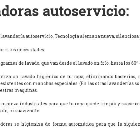
doras autoservicio:
avandería autoservicio. Tecnología alemana nueva, silenciosa y
rir tus necesidades:
ramas de lavado, que van desde el lavado en frío, hasta los 60º 
antiza un lavado higiénico de tu ropa, eliminando bacterias, 
resistentes con manchas especiales. (En las otras lavanderías s
uestras maquinas.
limpieza industriales para que tu ropa quede limpia y suave c
nte, ni suavizante.
adoras se higieniza de forma automática para que la siguien