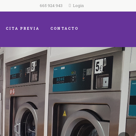
665 924 943
Login
CITA PREVIA
CONTACTO