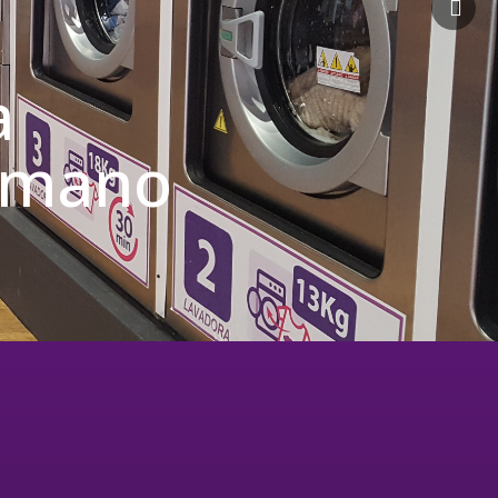
a
u mano