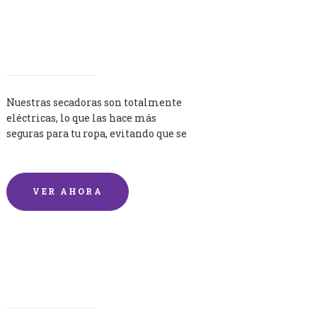
Secadoras
Nuestras secadoras son totalmente
eléctricas, lo que las hace más
seguras para tu ropa, evitando que se
queme por exceso de temperatura.
VER AHORA
Lavandería por Kilo