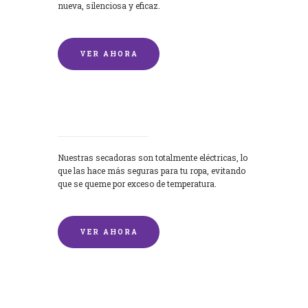
nueva, silenciosa y eficaz.
VER AHORA
Secadoras
Nuestras secadoras son totalmente eléctricas, lo
que las hace más seguras para tu ropa, evitando
que se queme por exceso de temperatura.
VER AHORA
Lavado de mantas y edredones por
encargo