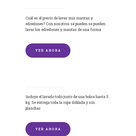
Cuál es el precio de lavar mis mantas y
edredones? Con nosotros se pueden se pueden
lavar los edredones y mantas de una forma
rápida y...
VER AHORA
Lavandería por Kilo
Incluye el lavado todo junto de una bolsa hasta 5
kg. Se entrega toda la ropa doblada y sin
planchar.
VER AHORA