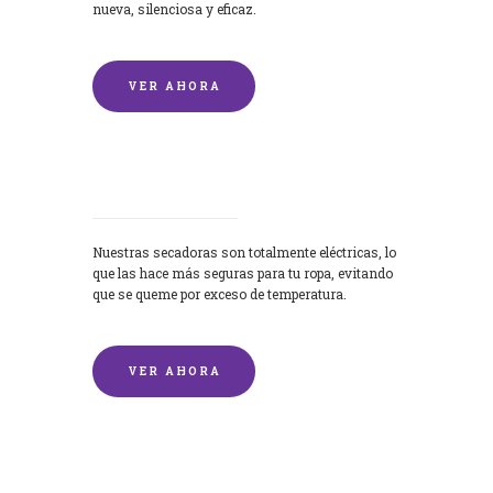
nueva, silenciosa y eficaz.
VER AHORA
Secadoras
Nuestras secadoras son totalmente eléctricas, lo
que las hace más seguras para tu ropa, evitando
que se queme por exceso de temperatura.
VER AHORA
Lavado de mantas y edredones por
encargo