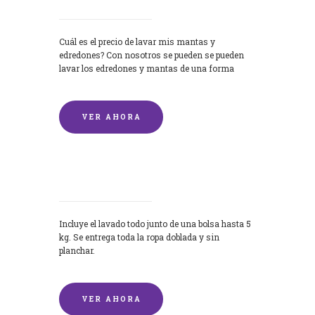
Cuál es el precio de lavar mis mantas y
edredones? Con nosotros se pueden se pueden
lavar los edredones y mantas de una forma
rápida y...
VER AHORA
Lavandería por Kilo
Incluye el lavado todo junto de una bolsa hasta 5
kg. Se entrega toda la ropa doblada y sin
planchar.
VER AHORA