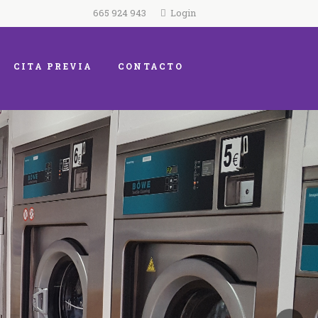
665 924 943
Login
CITA PREVIA
CONTACTO