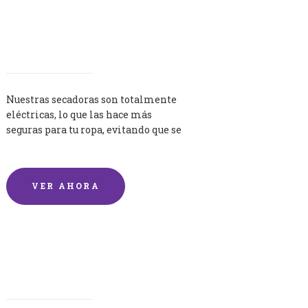
Secadoras
Nuestras secadoras son totalmente
eléctricas, lo que las hace más
seguras para tu ropa, evitando que se
queme por exceso de temperatura.
VER AHORA
Lavandería por Kilo