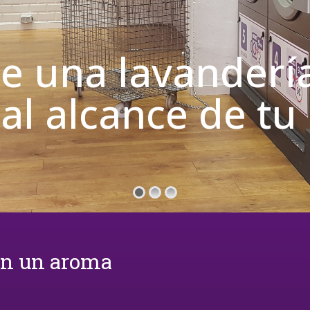
de una lavanderí
 al alcance de t
on un aroma