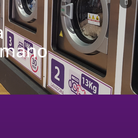
a
u mano