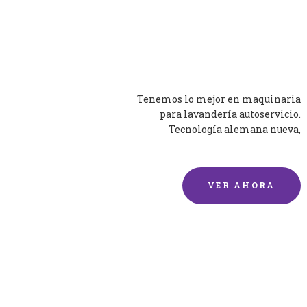
Lavadoras
Tenemos lo mejor en maquinaria
para lavandería autoservicio.
Tecnología alemana nueva,
silenciosa y eficaz.
VER AHORA
Lavado de mantas y
edredones por encargo