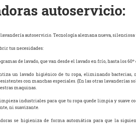
doras autoservicio:
avandería autoservicio. Tecnología alemana nueva, silenciosa y
rir tus necesidades:
ramas de lavado, que van desde el lavado en frío, hasta los 60º 
antiza un lavado higiénico de tu ropa, eliminando bacterias, 
resistentes con manchas especiales. (En las otras lavanderías s
uestras maquinas.
limpieza industriales para que tu ropa quede limpia y suave c
nte, ni suavizante.
adoras se higieniza de forma automática para que la siguien