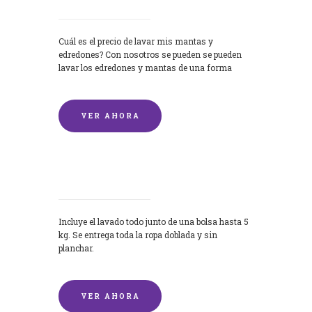
Cuál es el precio de lavar mis mantas y
edredones? Con nosotros se pueden se pueden
lavar los edredones y mantas de una forma
rápida y...
VER AHORA
Lavandería por Kilo
Incluye el lavado todo junto de una bolsa hasta 5
kg. Se entrega toda la ropa doblada y sin
planchar.
VER AHORA