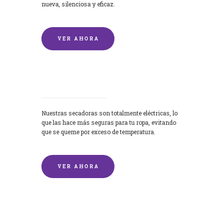
nueva, silenciosa y eficaz.
VER AHORA
Secadoras
Nuestras secadoras son totalmente eléctricas, lo
que las hace más seguras para tu ropa, evitando
que se queme por exceso de temperatura.
VER AHORA
Lavado de mantas y edredones por
encargo