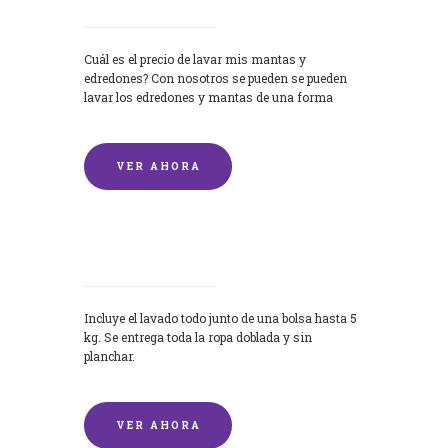
Cuál es el precio de lavar mis mantas y
edredones? Con nosotros se pueden se pueden
lavar los edredones y mantas de una forma
rápida y...
VER AHORA
Lavandería por Kilo
Incluye el lavado todo junto de una bolsa hasta 5
kg. Se entrega toda la ropa doblada y sin
planchar.
VER AHORA