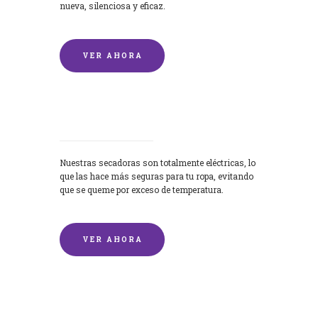
nueva, silenciosa y eficaz.
VER AHORA
Secadoras
Nuestras secadoras son totalmente eléctricas, lo
que las hace más seguras para tu ropa, evitando
que se queme por exceso de temperatura.
VER AHORA
Lavado de mantas y edredones por
encargo