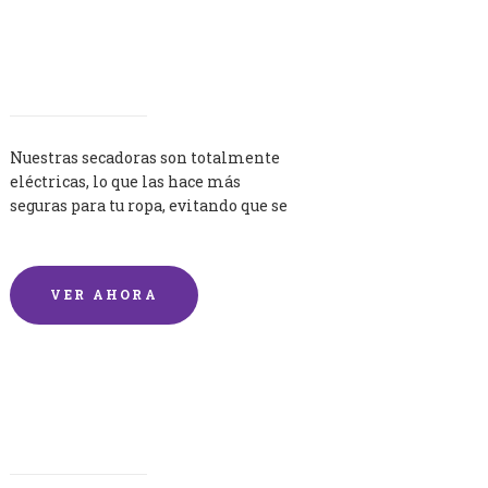
Secadoras
Nuestras secadoras son totalmente
eléctricas, lo que las hace más
seguras para tu ropa, evitando que se
queme por exceso de temperatura.
VER AHORA
Lavandería por Kilo