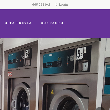
665 924 943
Login
CITA PREVIA
CONTACTO