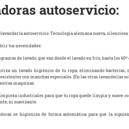
doras autoservicio:
avandería autoservicio. Tecnología alemana nueva, silenciosa y
rir tus necesidades:
ramas de lavado, que van desde el lavado en frío, hasta los 60º 
antiza un lavado higiénico de tu ropa, eliminando bacterias, 
resistentes con manchas especiales. (En las otras lavanderías s
uestras maquinas.
limpieza industriales para que tu ropa quede limpia y suave c
nte, ni suavizante.
adoras se higieniza de forma automática para que la siguien