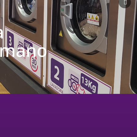
a
u mano