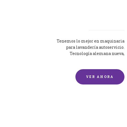
Lavadoras
Tenemos lo mejor en maquinaria
para lavandería autoservicio.
Tecnología alemana nueva,
silenciosa y eficaz.
VER AHORA
Lavado de mantas y
edredones por encargo