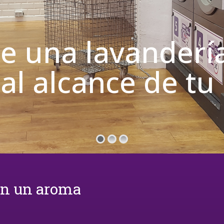
de una lavanderí
 al alcance de t
on un aroma