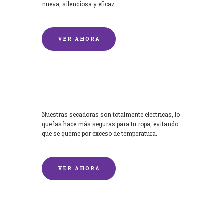
nueva, silenciosa y eficaz.
VER AHORA
Secadoras
Nuestras secadoras son totalmente eléctricas, lo
que las hace más seguras para tu ropa, evitando
que se queme por exceso de temperatura.
VER AHORA
Lavado de mantas y edredones por
encargo