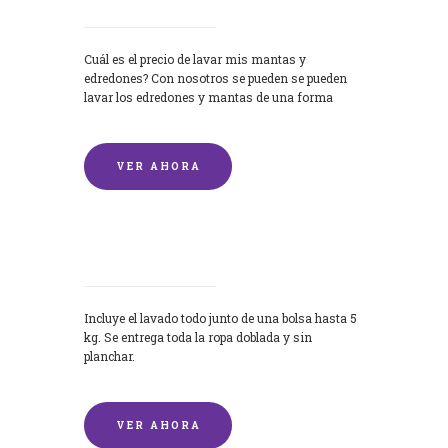
Cuál es el precio de lavar mis mantas y
edredones? Con nosotros se pueden se pueden
lavar los edredones y mantas de una forma
rápida y...
VER AHORA
Lavandería por Kilo
Incluye el lavado todo junto de una bolsa hasta 5
kg. Se entrega toda la ropa doblada y sin
planchar.
VER AHORA