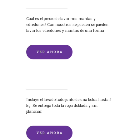
Cuál es el precio de lavar mis mantas y
edredones? Con nosotros se pueden se pueden
lavar los edredones y mantas de una forma
rápida y...
VER AHORA
Lavandería por Kilo
Incluye el lavado todo junto de una bolsa hasta 5
kg. Se entrega toda la ropa doblada y sin
planchar.
VER AHORA