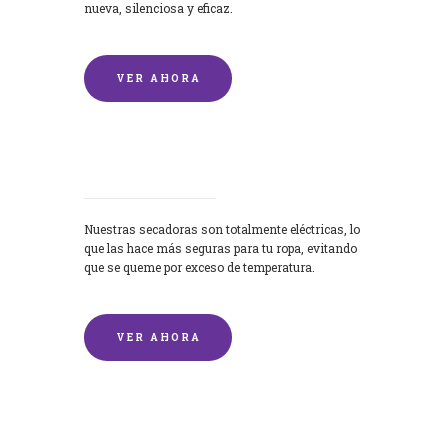
nueva, silenciosa y eficaz.
VER AHORA
Secadoras
Nuestras secadoras son totalmente eléctricas, lo
que las hace más seguras para tu ropa, evitando
que se queme por exceso de temperatura.
VER AHORA
Lavado de mantas y edredones por
encargo