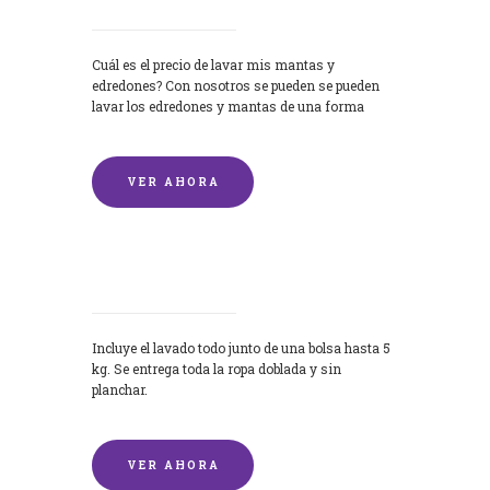
Cuál es el precio de lavar mis mantas y
edredones? Con nosotros se pueden se pueden
lavar los edredones y mantas de una forma
rápida y...
VER AHORA
Lavandería por Kilo
Incluye el lavado todo junto de una bolsa hasta 5
kg. Se entrega toda la ropa doblada y sin
planchar.
VER AHORA