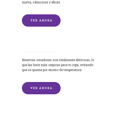
nueva, silenciosa y eficaz.
VER AHORA
Secadoras
Nuestras secadoras son totalmente eléctricas, lo
que las hace más seguras para tu ropa, evitando
que se queme por exceso de temperatura.
VER AHORA
Lavado de mantas y edredones por
encargo