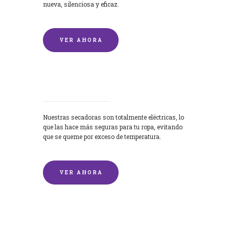
nueva, silenciosa y eficaz.
VER AHORA
Secadoras
Nuestras secadoras son totalmente eléctricas, lo
que las hace más seguras para tu ropa, evitando
que se queme por exceso de temperatura.
VER AHORA
Lavado de mantas y edredones por
encargo