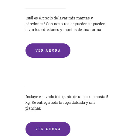
Cuál es el precio de lavar mis mantas y
edredones? Con nosotros se pueden se pueden
lavar los edredones y mantas de una forma
rápida y...
VER AHORA
Lavandería por Kilo
Incluye el lavado todo junto de una bolsa hasta 5
kg. Se entrega toda la ropa doblada y sin
planchar.
VER AHORA