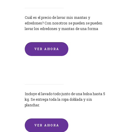
Cuál es el precio de lavar mis mantas y
edredones? Con nosotros se pueden se pueden
lavar los edredones y mantas de una forma
rápida y...
VER AHORA
Lavandería por Kilo
Incluye el lavado todo junto de una bolsa hasta 5
kg. Se entrega toda la ropa doblada y sin
planchar.
VER AHORA