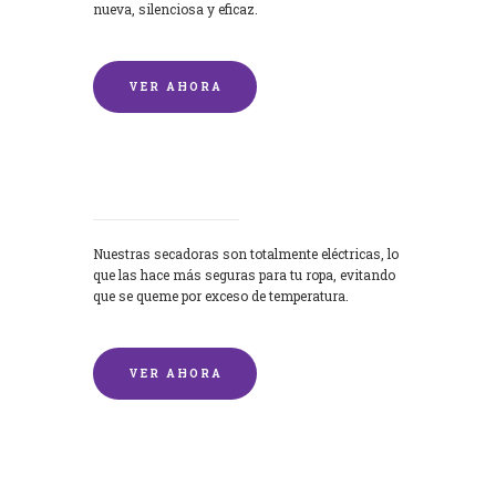
nueva, silenciosa y eficaz.
VER AHORA
Secadoras
Nuestras secadoras son totalmente eléctricas, lo
que las hace más seguras para tu ropa, evitando
que se queme por exceso de temperatura.
VER AHORA
Lavado de mantas y edredones por
encargo