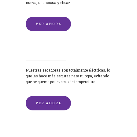
nueva, silenciosa y eficaz.
VER AHORA
Secadoras
Nuestras secadoras son totalmente eléctricas, lo
que las hace más seguras para tu ropa, evitando
que se queme por exceso de temperatura.
VER AHORA
Lavado de mantas y edredones por
encargo