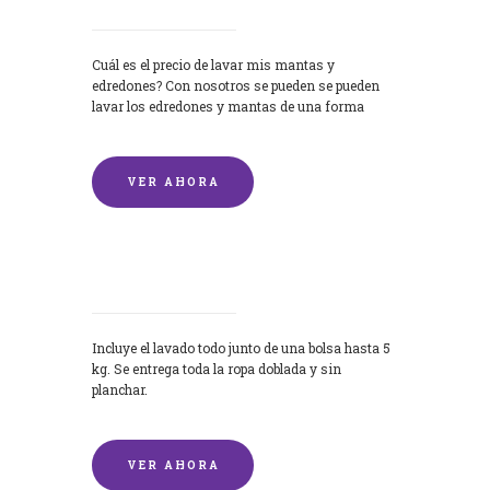
Cuál es el precio de lavar mis mantas y
edredones? Con nosotros se pueden se pueden
lavar los edredones y mantas de una forma
rápida y...
VER AHORA
Lavandería por Kilo
Incluye el lavado todo junto de una bolsa hasta 5
kg. Se entrega toda la ropa doblada y sin
planchar.
VER AHORA