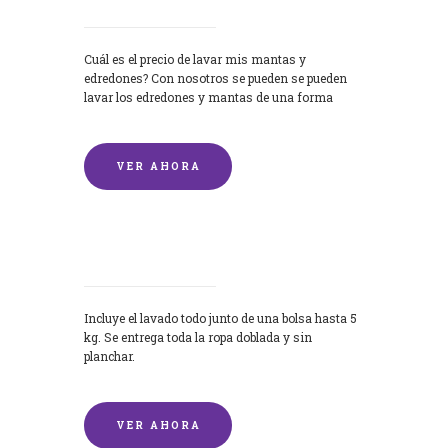
Cuál es el precio de lavar mis mantas y
edredones? Con nosotros se pueden se pueden
lavar los edredones y mantas de una forma
rápida y...
VER AHORA
Lavandería por Kilo
Incluye el lavado todo junto de una bolsa hasta 5
kg. Se entrega toda la ropa doblada y sin
planchar.
VER AHORA