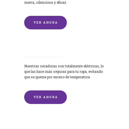
nueva, silenciosa y eficaz.
VER AHORA
Secadoras
Nuestras secadoras son totalmente eléctricas, lo
que las hace más seguras para tu ropa, evitando
que se queme por exceso de temperatura.
VER AHORA
Lavado de mantas y edredones por
encargo