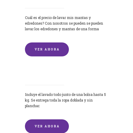
Cuál es el precio de lavar mis mantas y
edredones? Con nosotros se pueden se pueden
lavar los edredones y mantas de una forma
rápida y...
VER AHORA
Lavandería por Kilo
Incluye el lavado todo junto de una bolsa hasta 5
kg. Se entrega toda la ropa doblada y sin
planchar.
VER AHORA