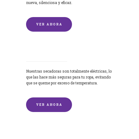
nueva, silenciosa y eficaz.
VER AHORA
Secadoras
Nuestras secadoras son totalmente eléctricas, lo
que las hace más seguras para tu ropa, evitando
que se queme por exceso de temperatura.
VER AHORA
Lavado de mantas y edredones por
encargo