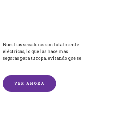
Secadoras
Nuestras secadoras son totalmente
eléctricas, lo que las hace más
seguras para tu ropa, evitando que se
queme por exceso de temperatura.
VER AHORA
Lavandería por Kilo