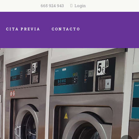
665 924 943
Login
CITA PREVIA
CONTACTO