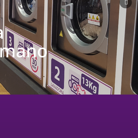
a
u mano