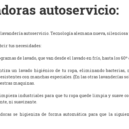
doras autoservicio:
avandería autoservicio. Tecnología alemana nueva, silenciosa y
rir tus necesidades:
ramas de lavado, que van desde el lavado en frío, hasta los 60º 
antiza un lavado higiénico de tu ropa, eliminando bacterias, 
resistentes con manchas especiales. (En las otras lavanderías s
uestras maquinas.
limpieza industriales para que tu ropa quede limpia y suave c
nte, ni suavizante.
adoras se higieniza de forma automática para que la siguien