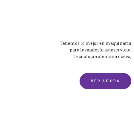
Lavadoras
Tenemos lo mejor en maquinaria
para lavandería autoservicio.
Tecnología alemana nueva,
silenciosa y eficaz.
VER AHORA
Lavado de mantas y
edredones por encargo