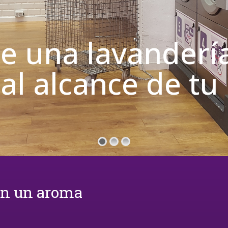
de una lavanderí
 al alcance de t
on un aroma