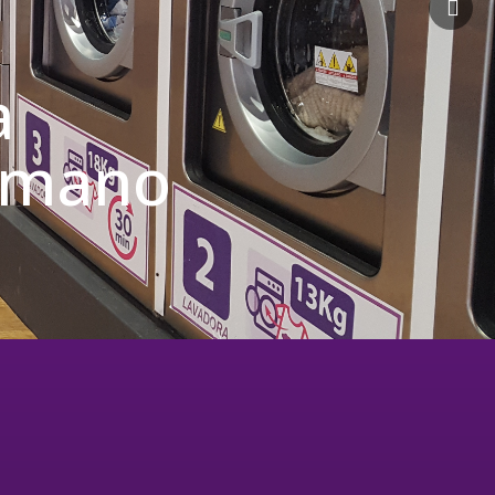
a
u mano