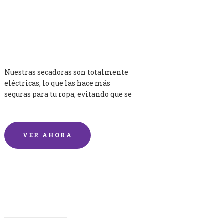
Secadoras
Nuestras secadoras son totalmente
eléctricas, lo que las hace más
seguras para tu ropa, evitando que se
queme por exceso de temperatura.
VER AHORA
Lavandería por Kilo