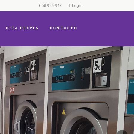
665 924 943
Login
CITA PREVIA
CONTACTO