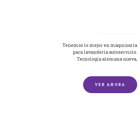
Lavadoras
Tenemos lo mejor en maquinaria
para lavandería autoservicio.
Tecnología alemana nueva,
silenciosa y eficaz.
VER AHORA
Lavado de mantas y
edredones por encargo