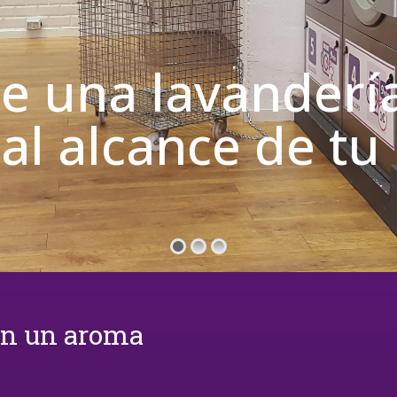
de una lavanderí
 al alcance de t
on un aroma