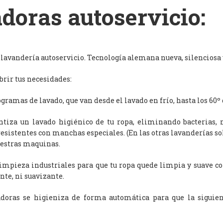
doras autoservicio:
avandería autoservicio. Tecnología alemana nueva, silenciosa y
rir tus necesidades:
ramas de lavado, que van desde el lavado en frío, hasta los 60º 
antiza un lavado higiénico de tu ropa, eliminando bacterias, 
resistentes con manchas especiales. (En las otras lavanderías s
uestras maquinas.
limpieza industriales para que tu ropa quede limpia y suave c
nte, ni suavizante.
adoras se higieniza de forma automática para que la siguien