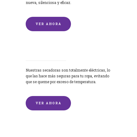
nueva, silenciosa y eficaz.
VER AHORA
Secadoras
Nuestras secadoras son totalmente eléctricas, lo
que las hace más seguras para tu ropa, evitando
que se queme por exceso de temperatura.
VER AHORA
Lavado de mantas y edredones por
encargo