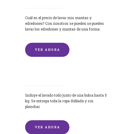
Cuál es el precio de lavar mis mantas y
edredones? Con nosotros se pueden se pueden
lavar los edredones y mantas de una forma
rápida y...
VER AHORA
Lavandería por Kilo
Incluye el lavado todo junto de una bolsa hasta 5
kg. Se entrega toda la ropa doblada y sin
planchar.
VER AHORA