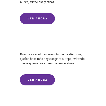
nueva, silenciosa y eficaz.
VER AHORA
Secadoras
Nuestras secadoras son totalmente eléctricas, lo
que las hace más seguras para tu ropa, evitando
que se queme por exceso de temperatura.
VER AHORA
Lavado de mantas y edredones por
encargo