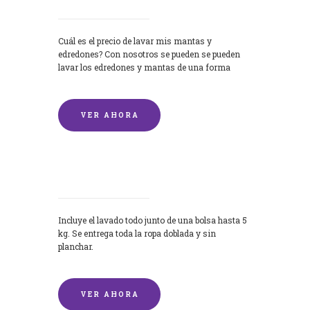
Cuál es el precio de lavar mis mantas y
edredones? Con nosotros se pueden se pueden
lavar los edredones y mantas de una forma
rápida y...
VER AHORA
Lavandería por Kilo
Incluye el lavado todo junto de una bolsa hasta 5
kg. Se entrega toda la ropa doblada y sin
planchar.
VER AHORA