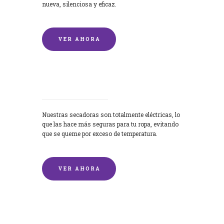
nueva, silenciosa y eficaz.
VER AHORA
Secadoras
Nuestras secadoras son totalmente eléctricas, lo
que las hace más seguras para tu ropa, evitando
que se queme por exceso de temperatura.
VER AHORA
Lavado de mantas y edredones por
encargo