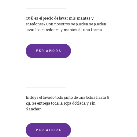
Cuál es el precio de lavar mis mantas y
edredones? Con nosotros se pueden se pueden
lavar los edredones y mantas de una forma
rápida y...
VER AHORA
Lavandería por Kilo
Incluye el lavado todo junto de una bolsa hasta 5
kg. Se entrega toda la ropa doblada y sin
planchar.
VER AHORA