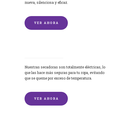
nueva, silenciosa y eficaz.
VER AHORA
Secadoras
Nuestras secadoras son totalmente eléctricas, lo
que las hace más seguras para tu ropa, evitando
que se queme por exceso de temperatura.
VER AHORA
Lavado de mantas y edredones por
encargo