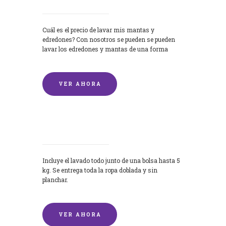
Cuál es el precio de lavar mis mantas y
edredones? Con nosotros se pueden se pueden
lavar los edredones y mantas de una forma
rápida y...
VER AHORA
Lavandería por Kilo
Incluye el lavado todo junto de una bolsa hasta 5
kg. Se entrega toda la ropa doblada y sin
planchar.
VER AHORA