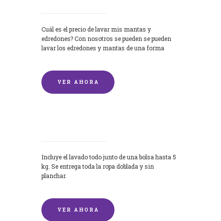
Cuál es el precio de lavar mis mantas y
edredones? Con nosotros se pueden se pueden
lavar los edredones y mantas de una forma
rápida y...
VER AHORA
Lavandería por Kilo
Incluye el lavado todo junto de una bolsa hasta 5
kg. Se entrega toda la ropa doblada y sin
planchar.
VER AHORA