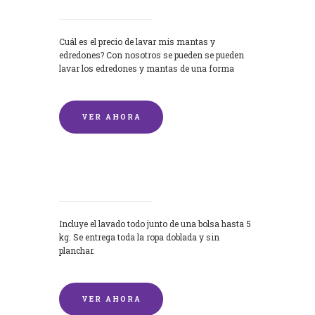
Cuál es el precio de lavar mis mantas y
edredones? Con nosotros se pueden se pueden
lavar los edredones y mantas de una forma
rápida y...
VER AHORA
Lavandería por Kilo
Incluye el lavado todo junto de una bolsa hasta 5
kg. Se entrega toda la ropa doblada y sin
planchar.
VER AHORA