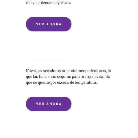
nueva, silenciosa y eficaz.
VER AHORA
Secadoras
Nuestras secadoras son totalmente eléctricas, lo
que las hace más seguras para tu ropa, evitando
que se queme por exceso de temperatura.
VER AHORA
Lavado de mantas y edredones por
encargo