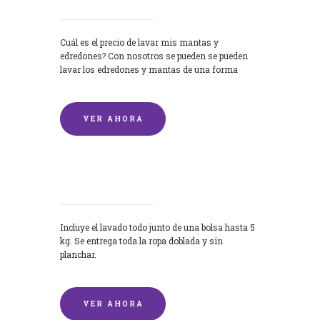
Cuál es el precio de lavar mis mantas y
edredones? Con nosotros se pueden se pueden
lavar los edredones y mantas de una forma
rápida y...
VER AHORA
Lavandería por Kilo
Incluye el lavado todo junto de una bolsa hasta 5
kg. Se entrega toda la ropa doblada y sin
planchar.
VER AHORA