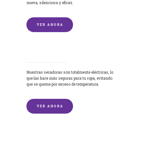
nueva, silenciosa y eficaz.
VER AHORA
Secadoras
Nuestras secadoras son totalmente eléctricas, lo
que las hace más seguras para tu ropa, evitando
que se queme por exceso de temperatura.
VER AHORA
Lavado de mantas y edredones por
encargo